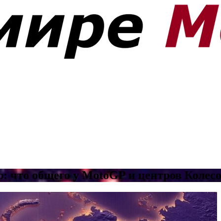
ю: что общего у MotoGP и центров Колесо