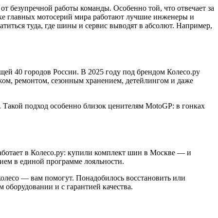
и от безупречной работы команды. Особенно той, что отвечает за
ке главных мотосерий мира работают лучшие инженеры и
титься туда, где шины и сервис выводят в абсолют. Например,
ей 40 городов России. В 2025 году под брендом Колесо.ру
жом, ремонтом, сезонным хранением, детейлингом и даже
. Такой подход особенно близок ценителям MotoGP: в гонках
работает в Колесо.ру: купили комплект шин в Москве — и
тием в единой программе лояльности.
 колесо — вам помогут. Понадобилось восстановить или
 оборудовании и с гарантией качества.