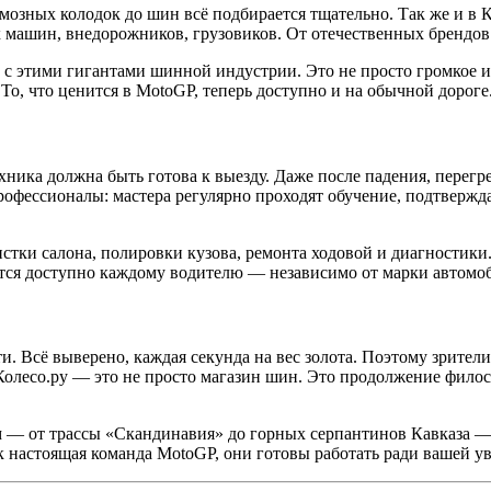
озных колодок до шин всё подбирается тщательно. Так же и в К
 машин, внедорожников, грузовиков. От отечественных брендов д
 с этими гигантами шинной индустрии. Это не просто громкое и
 То, что ценится в MotoGP, теперь доступно и на обычной дороге
ехника должна быть готова к выезду. Даже после падения, перег
профессионалы: мастера регулярно проходят обучение, подтверж
ки салона, полировки кузова, ремонта ходовой и диагностики. В
ится доступно каждому водителю — независимо от марки автомоби
сти. Всё выверено, каждая секунда на вес золота. Поэтому зрит
 Колесо.ру — это не просто магазин шин. Это продолжение филос
м — от трассы «Скандинавия» до горных серпантинов Кавказа —
как настоящая команда MotoGP, они готовы работать ради вашей ув