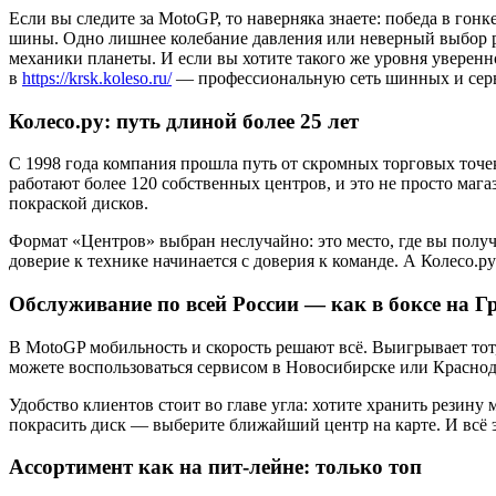
Если вы следите за MotoGP, то наверняка знаете: победа в гонк
шины. Одно лишнее колебание давления или неверный выбор 
механики планеты. И если вы хотите такого же уровня уверенн
в
https://krsk.koleso.ru/
— профессиональную сеть шинных и серв
Колесо.ру: путь длиной более 25 лет
С 1998 года компания прошла путь от скромных торговых точе
работают более 120 собственных центров, и это не просто ма
покраской дисков.
Формат «Центров» выбран неслучайно: это место, где вы получ
доверие к технике начинается с доверия к команде. А Колесо.р
Обслуживание по всей России — как в боксе на 
В MotoGP мобильность и скорость решают всё. Выигрывает тот,
можете воспользоваться сервисом в Новосибирске или Краснод
Удобство клиентов стоит во главе угла: хотите хранить резин
покрасить диск — выберите ближайший центр на карте. И всё 
Ассортимент как на пит-лейне: только топ