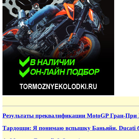
Результаты преквалификации MotoGP Гран-При 
Тардоцци: Я понимаю вспышку Баньяйи. Ducati б