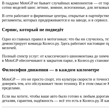
В паддоке MotoGP не бывает случайных компонентов — от торм
сотни моделей шин: летние, зимние, всесезонные, для легковых
В сети работают и фирменные центры, открытые в партнёрстве
регламенты, которых придерживаются и на заводе, и в сервисе.
Сервис, который не подведёт
Одно из главных правил в мотогонках: что бы ни случилось, т
демонстрирует команда Колесо.ру. Здесь работают настоящие 
мелочей.
Полный спектр услуг: от классического шиномонтажа до химчист
в MotoGP обеспечивают в закрытом парке, в Колесо.ру станов
Философия движения — в каждом километре
MotoGP — это не просто спорт, это культура скорости и точно
доверять тем, кто обслуживает твою технику. И в этом смысле
пределами.
Если вы хотите, чтобы ваше авто было готово к любым дорога
деталям, гарантия, надёжность — всё это есть в Колесо.ру. И 