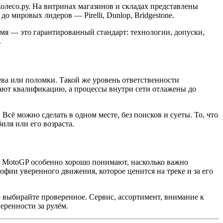
олесо.ру. На витринах магазинов и складах представлены
о мировых лидеров — Pirelli, Dunlop, Bridgestone.
мя — это гарантированный стандарт: технологии, допуски,
.
рева или поломки. Такой же уровень ответственности
дают квалификацию, а процессы внутри сети отлажены до
сё можно сделать в одном месте, без поисков и суеты. То, что
ля или его возраста.
ели MotoGP особенно хорошо понимают, насколько важно
офии уверенного движения, которое ценится на треке и за его
 выбирайте проверенное. Сервис, ассортимент, внимание к
еренности за рулём.