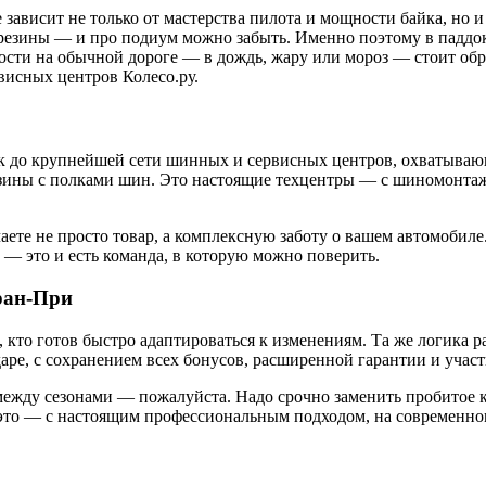
е зависит не только от мастерства пилота и мощности байка, но 
резины — и про подиум можно забыть. Именно поэтому в паддо
ости на обычной дороге — в дождь, жару или мороз — стоит обра
исных центров Колесо.ру.
к до крупнейшей сети шинных и сервисных центров, охватывающ
газины с полками шин. Это настоящие техцентры — с шиномонта
аете не просто товар, а комплексную заботу о вашем автомобиле
у — это и есть команда, в которую можно поверить.
Гран-При
 кто готов быстро адаптироваться к изменениям. Та же логика 
аре, с сохранением всех бонусов, расширенной гарантии и учас
у между сезонами — пожалуйста. Надо срочно заменить пробитое
это — с настоящим профессиональным подходом, на современном