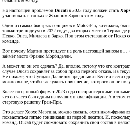
ослабить команду.
Но настоящей проблемой
Ducati
в 2023 году должен стать
Хор
участвовать в гонках с Жоанном Зарко в этом году.
Один из самых быстрых гонщиков в MotoGP и, возможно, быст
только три подиума в 2022 году: два вторых места в Термас де 
Пекко, Энеа, Миллера и Зарко. При этом отставание от Пекко с
команде.
Вот почему Мартин претендует на роль настоящей занозы в… бо
займёт место Франко Морбиделли.
А может ли он это сделать? Да, вполне, потому что его контрак
случае Ducati сохраняет за собой право первого отказа. На т
Не похоже, что Луиджи Даллинья предоставит Бестии всего один
можно выше, чтобы заслужить повышение, которого он не полу
Более того, новый формат 2023 года со спринтерскими гонками 
что он часто был одним из лучших в квалификации. А в этом го
стартовую решетку Гран-При.
Это делает Хорхе Мартина, можно сказать, охотником-фрилансе
похвастаться пятью гонщиками из первой десятки. И, посколь
команд, Ducati будет сложновато сохранить свой состав в цело