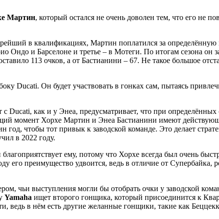
хе Мартин
, который остался не очень доволен тем, что его не п
рейший в квалификациях, Мартин поплатился за определённую н
рио Ондо и Барселоне и третье – в Мотеги. По итогам сезона он 
оставило 113 очков, а от Бастианини – 67. Не такое большое от
ку Ducati. Он будет участвовать в гонках сам, пытаясь привлеч
т с Ducati, как и у Энеа, предусматривает, что при определённы
екущий момент Хорхе Мартин и Энеа Бастианини имеют действующие
 год, чтобы тот привык к заводской команде. Это делает страте
чил в 2022 году.
благоприятствует ему, потому что Хорхе всегда был очень быстр
ду его преимущество удвоится, ведь в отличие от Супербайка, р
ром, чьи выступления могли бы отобрать очки у заводской кома
ку
Yamaha
ищет второго гонщика, который присоединится к Кварт
сти, ведь в нём есть другие желанные гонщики, такие как Беццек