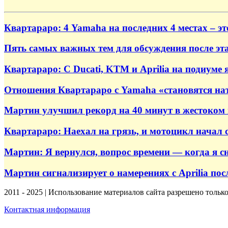
Квартараро: 4 Yamaha на последних 4 местах – э
Пять самых важных тем для обсуждения после эт
Квартараро: С Ducati, KTM и Aprilia на подиуме 
Отношения Квартараро с Yamaha «становятся нат
Мартин улучшил рекорд на 40 минут в жестоком 
Квартараро: Наехал на грязь, и мотоцикл начал 
Мартин: Я вернулся, вопрос времени — когда я с
Мартин сигнализирует о намерениях с Aprilia по
2011 - 2025 | Использование материалов сайта разрешено тольк
Контактная информация