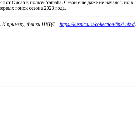
я от Ducati в пользу Yamaha. Сезон ещё даже не начался, но в
ервых гонок сезона 2023 года.
т. К примеру, Финки НКВД –
https://kusnica.ru/collection/finki-nkvd
.