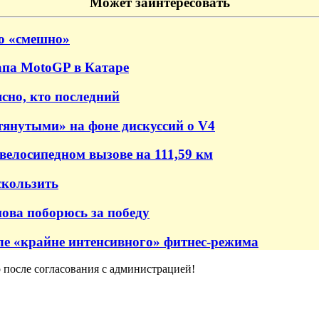
Может заинтересовать
то «смешно»
апа MotoGP в Катаре
ясно, кто последний
янутыми» на фоне дискуссий о V4
велосипедном вызове на 111,59 км
скользить
нова поборюсь за победу
сле «крайне интенсивного» фитнес-режима
о после согласования с администрацией!