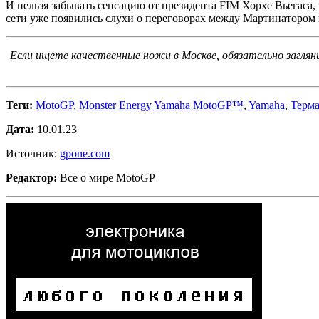
И нельзя забывать сенсацию от президента FIM Хорхе Вьегаса, к
сети уже появились слухи о переговорах между Мартинатором и
Если ищете качественные ножи в Москве, обязательно заглян
Теги:
MotoGP
,
Monster Energy Yamaha MotoGP™
,
Yamaha
,
Терма
Дата:
10.01.23
Источник:
gpone.com
Редактор:
Все о мире MotoGP