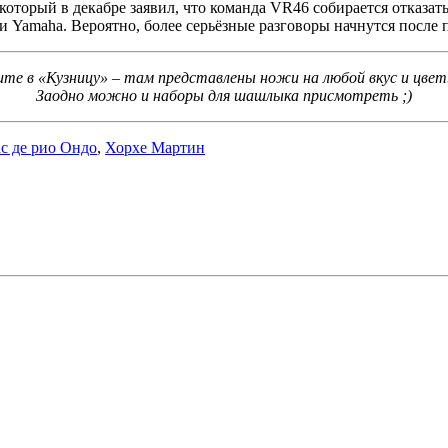
оторый в декабре заявил, что команда VR46 собирается отказатьс
 Yamaha. Вероятно, более серьёзные разговоры начнутся после п
ите в «Кузницу» – там представлены ножи на любой вкус и цве
Заодно можно и наборы для шашлыка присмотреть ;)
с де рио Ондо
,
Хорхе Мартин