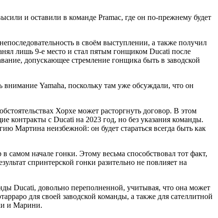
овысили и оставили в команде Pramac, где он по-прежнему будет
епоследовательность в своём выступлении, а также получил
занял лишь 9-е место и стал пятым гонщиком Ducati после
ставание, допускающее стремление гонщика быть в заводской
ь внимание Yamaha, поскольку там уже обсуждали, что он
х обстоятельствах Хорхе может расторгнуть договор. В этом
 контракты с Ducati на 2023 год, но без указания команды.
гию Мартина неизбежной: он будет стараться всегда быть как
 в самом начале гонки. Этому весьма способствовал тот факт,
езультат спринтерской гонки разительно не повлияет на
нды Ducati, довольно переполненной, учитывая, что она может
арраро для своей заводской команды, а также для сателлитной
ки и Марини.