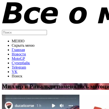
МЕНЮ
Скрыть меню
Главная
Новости
MotoGP
Супербайк
Telegram
VK
Поиск
Миллер и Ринальди поменялись мотоц