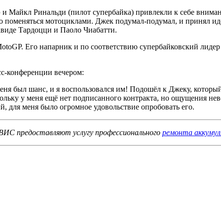
р
и Майкл Ринальди (пилот супербайка) привлекли к себе внима
го поменяться мотоциклами. Джек подумал-подумал, и принял ид
виде Тардоцци и Паоло Чиабатти.
oGP. Его напарник и по соответствию супербайковский лидер Ал
сс-конференции вечером:
еня был шанс, и я воспользовался им! Подошёл к Джеку, который
кольку у меня ещё нет подписанного контракта, но ощущения не
, для меня было огромное удовольствие опробовать его.
С предоставляют услугу профессионального
ремонта аккуму