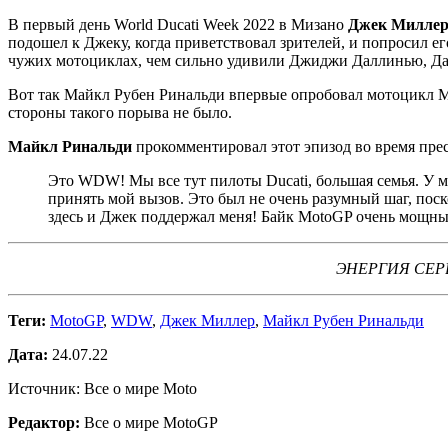
В первый день World Ducati Week 2022 в Мизано
Джек Милле
подошел к Джеку, когда приветствовал зрителей, и попросил е
чужих мотоциклах, чем сильно удивили Джиджи Даллинью, Да
Вот так Майкл Рубен Ринальди впервые опробовал мотоцикл Mot
стороны такого порыва не было.
Майкл Ринальди
прокомментировал этот эпизод во время пре
Это WDW! Мы все тут пилоты Ducati, большая семья. У м
принять мой вызов. Это был не очень разумный шаг, пос
здесь и Джек поддержал меня! Байк MotoGP очень мощный
ЭНЕРГИЯ СЕРВИ
Теги:
MotoGP
,
WDW
,
Джек Миллер
,
Майкл Рубен Ринальди
Дата:
24.07.22
Источник: Все о мире Moto
Редактор:
Все о мире MotoGP