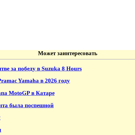
Может заинтересовать
ве за победу в Suzuka 8 Hours
ramac Yamaha в 2026 году
апа MotoGP в Катаре
инта была поспешной
у
л