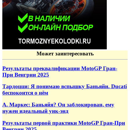
Может заинтересовать
Результаты преквалификации MotoGP Гран-
При Венгрии 2025
Тардоцци: Я понимаю вспышку Баньяйи. Ducati
беспокоится о нём
А. Маркес: Баньяйя? Он заблокирован, ему
нужен идеальный уик-энд
Результаты первой практики MotoGP Гран-При
Венгрии 2025